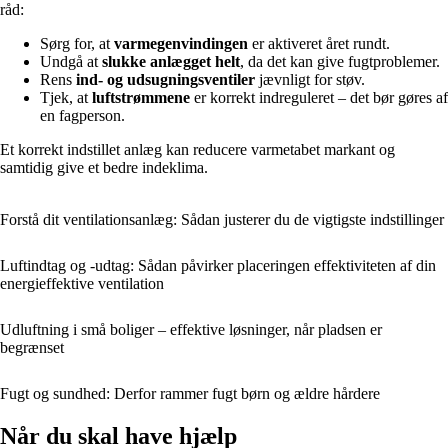
råd:
Sørg for, at
varmegenvindingen
er aktiveret året rundt.
Undgå at
slukke anlægget helt
, da det kan give fugtproblemer.
Rens
ind- og udsugningsventiler
jævnligt for støv.
Tjek, at
luftstrømmene
er korrekt indreguleret – det bør gøres af
en fagperson.
Et korrekt indstillet anlæg kan reducere varmetabet markant og
samtidig give et bedre indeklima.
Forstå dit ventilationsanlæg: Sådan justerer du de vigtigste indstillinger
Luftindtag og -udtag: Sådan påvirker placeringen effektiviteten af din
energieffektive ventilation
Udluftning i små boliger – effektive løsninger, når pladsen er
begrænset
Fugt og sundhed: Derfor rammer fugt børn og ældre hårdere
Når du skal have hjælp