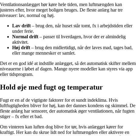
Ventilationsanlægget bør køre hele tiden, men luftmængden kan
justeres efter, hvor meget boligen bruges. De fleste anlæg har tre
niveauer: lav, normal og høj.
Lav drift
– brug den, når huset står tomt, fx i arbejdstiden eller
under ferie.
Normal drift
– passer til hverdagen, hvor der er almindelig
aktivitet.
Høj drift
– brug den midlertidigt, når der laves mad, tages bad,
eller mange mennesker er samlet.
Det er en god idé at indstille anlægget, så det automatisk skifter mellem
niveauerne i løbet af dagen. Mange nyere modeller kan styres via app
eller tidsprogram.
Hold øje med fugt og temperatur
Fugt er en af de vigtigste faktorer for et sundt indeklima. Hvis
luftfugtigheden bliver for høj, kan der dannes kondens og skimmel. De
fleste anlæg har sensorer, der automatisk øger ventilationen, når fugten
stiger – fx efter et bad.
Om vinteren kan luften dog blive for tør, hvis anlægget kører for
kraftigt. Her kan du skrue lidt ned for luftmængden eller aktivere en