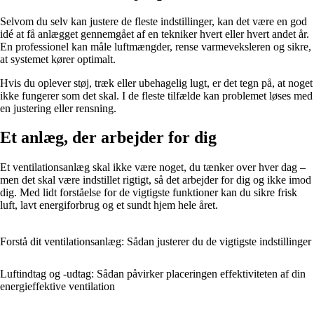
Selvom du selv kan justere de fleste indstillinger, kan det være en god
idé at få anlægget gennemgået af en tekniker hvert eller hvert andet år.
En professionel kan måle luftmængder, rense varmeveksleren og sikre,
at systemet kører optimalt.
Hvis du oplever støj, træk eller ubehagelig lugt, er det tegn på, at noget
ikke fungerer som det skal. I de fleste tilfælde kan problemet løses med
en justering eller rensning.
Et anlæg, der arbejder for dig
Et ventilationsanlæg skal ikke være noget, du tænker over hver dag –
men det skal være indstillet rigtigt, så det arbejder for dig og ikke imod
dig. Med lidt forståelse for de vigtigste funktioner kan du sikre frisk
luft, lavt energiforbrug og et sundt hjem hele året.
Forstå dit ventilationsanlæg: Sådan justerer du de vigtigste indstillinger
Luftindtag og -udtag: Sådan påvirker placeringen effektiviteten af din
energieffektive ventilation