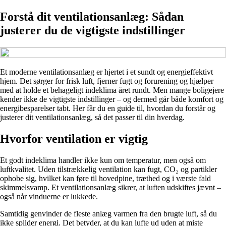
Forstå dit ventilationsanlæg: Sådan
justerer du de vigtigste indstillinger
Et moderne ventilationsanlæg er hjertet i et sundt og energieffektivt
hjem. Det sørger for frisk luft, fjerner fugt og forurening og hjælper
med at holde et behageligt indeklima året rundt. Men mange boligejere
kender ikke de vigtigste indstillinger – og dermed går både komfort og
energibesparelser tabt. Her får du en guide til, hvordan du forstår og
justerer dit ventilationsanlæg, så det passer til din hverdag.
Hvorfor ventilation er vigtig
Et godt indeklima handler ikke kun om temperatur, men også om
luftkvalitet. Uden tilstrækkelig ventilation kan fugt, CO₂ og partikler
ophobe sig, hvilket kan føre til hovedpine, træthed og i værste fald
skimmelsvamp. Et ventilationsanlæg sikrer, at luften udskiftes jævnt –
også når vinduerne er lukkede.
Samtidig genvinder de fleste anlæg varmen fra den brugte luft, så du
ikke spilder energi. Det betyder, at du kan lufte ud uden at miste