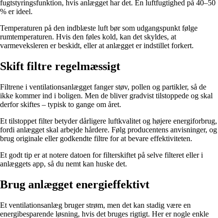
fugtstyringsfunktion, hvis anlægget har det. En luftfugtighed på 40–50
% er ideel.
Temperaturen på den indblæste luft bør som udgangspunkt følge
rumtemperaturen. Hvis den føles kold, kan det skyldes, at
varmeveksleren er beskidt, eller at anlægget er indstillet forkert.
Skift filtre regelmæssigt
Filtrene i ventilationsanlægget fanger støv, pollen og partikler, så de
ikke kommer ind i boligen. Men de bliver gradvist tilstoppede og skal
derfor skiftes – typisk to gange om året.
Et tilstoppet filter betyder dårligere luftkvalitet og højere energiforbrug,
fordi anlægget skal arbejde hårdere. Følg producentens anvisninger, og
brug originale eller godkendte filtre for at bevare effektiviteten.
Et godt tip er at notere datoen for filterskiftet på selve filteret eller i
anlæggets app, så du nemt kan huske det.
Brug anlægget energieffektivt
Et ventilationsanlæg bruger strøm, men det kan stadig være en
energibesparende løsning, hvis det bruges rigtigt. Her er nogle enkle