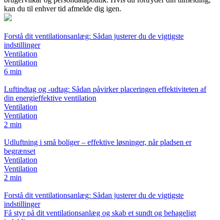
kan du til enhver tid afmelde dig igen.
Forstå dit ventilationsanlæg: Sådan justerer du de vigtigste
indstillinger
Ventilation
Ventilation
6 min
Luftindtag og -udtag: Sådan påvirker placeringen effektiviteten af
din energieffektive ventilation
Ventilation
Ventilation
2 min
Udluftning i små boliger – effektive løsninger, når pladsen er
begrænset
Ventilation
Ventilation
2 min
Forstå dit ventilationsanlæg: Sådan justerer du de vigtigste
indstillinger
Få styr på dit ventilationsanlæg og skab et sundt og behageligt