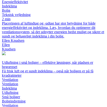
Energieffektivitet
Indeklima
Bolig
Teknisk vejledning
2 min
Placeringen af luftindtag og -udtag har stor betydning for både
energieffektivitet og indeklima. Læs, hvordan du optimerer dit
ventilationssystem, så det udnytter energien bedst muligt og sikrer et
sundt og behageligt indeklima i din bolig.
Ellen Knudsen
Ellen
Knudsen
Udluftning i små boliger – effektive løsninger, når pladsen er
begrænset
Få frisk luft og et sundt indeklima – også når boligen er på få
kvadratmeter
Ventilation
Ventilation
Indeklima
Udluftning
Små boliger
Boligindretning
Ventilation