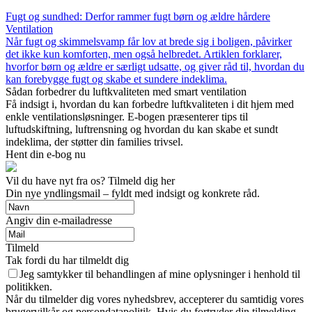
Fugt og sundhed: Derfor rammer fugt børn og ældre hårdere
Ventilation
Når fugt og skimmelsvamp får lov at brede sig i boligen, påvirker
det ikke kun komforten, men også helbredet. Artiklen forklarer,
hvorfor børn og ældre er særligt udsatte, og giver råd til, hvordan du
kan forebygge fugt og skabe et sundere indeklima.
Sådan forbedrer du luftkvaliteten med smart ventilation
Få indsigt i, hvordan du kan forbedre luftkvaliteten i dit hjem med
enkle ventilationsløsninger. E-bogen præsenterer tips til
luftudskiftning, luftrensning og hvordan du kan skabe et sundt
indeklima, der støtter din families trivsel.
Hent din e-bog nu
Vil du have nyt fra os? Tilmeld dig her
Din nye yndlingsmail – fyldt med indsigt og konkrete råd.
Angiv din e-mailadresse
Tilmeld
Tak fordi du har tilmeldt dig
Jeg samtykker til behandlingen af mine oplysninger i henhold til
politikken.
Når du tilmelder dig vores nyhedsbrev, accepterer du samtidig vores
brugervilkår og persondatapolitik. Hvis du fortryder din tilmelding,