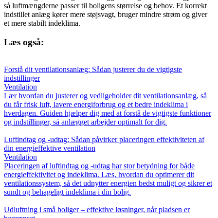
så luftmængderne passer til boligens størrelse og behov. Et korrekt
indstillet anlæg kører mere støjsvagt, bruger mindre strøm og giver
et mere stabilt indeklima.
Læs også:
Forstå dit ventilationsanlæg: Sådan justerer du de vigtigste
indstillinger
Ventilation
Lær hvordan du justerer og vedligeholder dit ventilationsanlæg, så
du får frisk luft, lavere energiforbrug og et bedre indeklima i
hverdagen. Guiden hjælper dig med at forstå de vigtigste funktioner
og indstillinger, så anlægget arbejder optimalt for dig.
Luftindtag og -udtag: Sådan påvirker placeringen effektiviteten af
din energieffektive ventilation
Ventilation
Placeringen af luftindtag og -udtag har stor betydning for både
energieffektivitet og indeklima. Læs, hvordan du optimerer dit
ventilationssystem, så det udnytter energien bedst muligt og sikrer et
sundt og behageligt indeklima i din bolig.
Udluftning i små boliger – effektive løsninger, når pladsen er