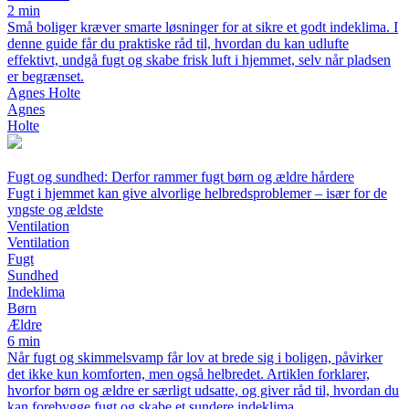
2 min
Små boliger kræver smarte løsninger for at sikre et godt indeklima. I
denne guide får du praktiske råd til, hvordan du kan udlufte
effektivt, undgå fugt og skabe frisk luft i hjemmet, selv når pladsen
er begrænset.
Agnes Holte
Agnes
Holte
Fugt og sundhed: Derfor rammer fugt børn og ældre hårdere
Fugt i hjemmet kan give alvorlige helbredsproblemer – især for de
yngste og ældste
Ventilation
Ventilation
Fugt
Sundhed
Indeklima
Børn
Ældre
6 min
Når fugt og skimmelsvamp får lov at brede sig i boligen, påvirker
det ikke kun komforten, men også helbredet. Artiklen forklarer,
hvorfor børn og ældre er særligt udsatte, og giver råd til, hvordan du
kan forebygge fugt og skabe et sundere indeklima.