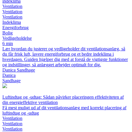
indeklima
Ventilation
Ventilation
Ventilation
Indeklima
Energiforbrug
Bolig
Vedligeholdelse
6 min
Lær hvordan du justerer og vedligeholder dit ventilationsanlæg, så
du får frisk luft, lavere energiforbrug og et bedre indeklima i
hverdagen. Guiden hjælper dig med at forstå de vigtigste funktioner
og indstillinger, så anlægget arbejder optimalt for dig.
Danica Sandhage
Danica
Sandhage
Luftindtag og -udtag: Sådan påvirker placeringen effektiviteten af
din energieffektive ventilation
Få mest muligt ud af dit ventilationsanlæg med korrekt placering af
luftindtag og -udtag
Ventilation
Ventilation
Ventilation