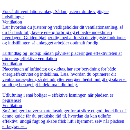
Forstå dit ventilationsanlæg: Sådan justerer du de vigtigste
indstillinger
Ventilation
Lær hvordan du justerer og vedligeholder dit ventilationsanlæg, så
du får frisk luft, lavere energiforbrug og et bedre indeklima i
hverdagen. Guiden hjælper dig med at forstå de vigtigste funktioner
og indstillinger, så anlægget arbejder optimalt for dig.
Luftindtag og -udtag: Sådan påvirker placeringen effektiviteten af
din energieffektive ventilation
Ventilation
Placeringen af luftindtag og -udtag har stor betydning for både
energieffektivitet og indeklima. Læs, hvordan du optimerer dit
ventilationssystem, så det udnytter energien bedst muligt og sikrer et
sundt og behageligt indeklima i din bolig.
Udluftning i små boliger – effektive løsninger, når pladsen er
begrænset
Ventilation
Små boliger kræver smarte løsninger for at sikre et godt indeklima. I
denne guide får du praktiske råd til, hvordan du kan udlufte
effektivt, undgå fugt og skabe frisk luft i hjemmet, selv når pladsen
er begrænset.