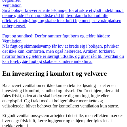
begrænset
Ventilation
Små boliger kræver smarte løsninger for at sikre et godt indeklima. I
denne guide får du praktiske råd til, hvordan du kan udlufte
effektivt, undgå fugt og skabe frisk luft i hjemmet, selv når pladsen
er begrænset.
Fugt og sundhed: Derfor rammer fugt børn og ældre hårdere
Ventilation
Når fugt og skimmelsvamp får lov at brede sig i boligen, påvirker
det ikke kun komforten, men også helbredet. Artiklen forklarer,
hvorfor børn og ældre er særligt udsatte, og giver råd til, hvordan du
kan forebygge fugt og skabe et sundere indeklima.
En investering i komfort og velvære
Balanceret ventilation er ikke kun en teknisk løsning – det er en
investering i komfort, sundhed og trivsel. Du får et hjem, der altid
føles friskt, uden at du skal bekymre dig om fugt, lugte eller
energispild. Og i takt med at boliger bliver mere tætte og
velisolerede, bliver behovet for kontrolleret ventilation kun større.
Et godt ventilationssystem arbejder i det stille, men effekten mærkes
hver dag: frisk luft, færre lugtgener og et hjem, der føles let at
trække vejret i.