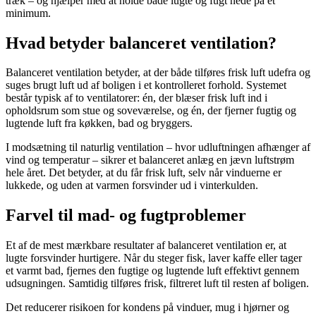
træk – og hjælper med at holde både lugte og fugt nede på et
minimum.
Hvad betyder balanceret ventilation?
Balanceret ventilation betyder, at der både tilføres frisk luft udefra og
suges brugt luft ud af boligen i et kontrolleret forhold. Systemet
består typisk af to ventilatorer: én, der blæser frisk luft ind i
opholdsrum som stue og soveværelse, og én, der fjerner fugtig og
lugtende luft fra køkken, bad og bryggers.
I modsætning til naturlig ventilation – hvor udluftningen afhænger af
vind og temperatur – sikrer et balanceret anlæg en jævn luftstrøm
hele året. Det betyder, at du får frisk luft, selv når vinduerne er
lukkede, og uden at varmen forsvinder ud i vinterkulden.
Farvel til mad- og fugtproblemer
Et af de mest mærkbare resultater af balanceret ventilation er, at
lugte forsvinder hurtigere. Når du steger fisk, laver kaffe eller tager
et varmt bad, fjernes den fugtige og lugtende luft effektivt gennem
udsugningen. Samtidig tilføres frisk, filtreret luft til resten af boligen.
Det reducerer risikoen for kondens på vinduer, mug i hjørner og