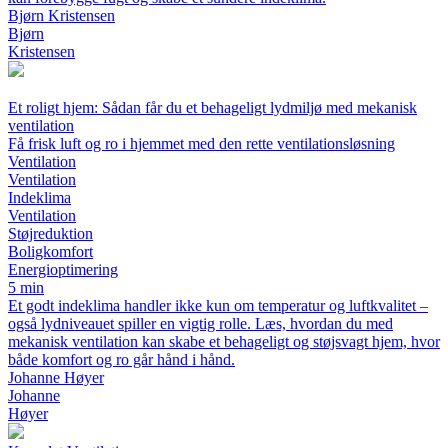
Bjørn Kristensen
Bjørn
Kristensen
Et roligt hjem: Sådan får du et behageligt lydmiljø med mekanisk
ventilation
Få frisk luft og ro i hjemmet med den rette ventilationsløsning
Ventilation
Ventilation
Indeklima
Ventilation
Støjreduktion
Boligkomfort
Energioptimering
5 min
Et godt indeklima handler ikke kun om temperatur og luftkvalitet –
også lydniveauet spiller en vigtig rolle. Læs, hvordan du med
mekanisk ventilation kan skabe et behageligt og støjsvagt hjem, hvor
både komfort og ro går hånd i hånd.
Johanne Høyer
Johanne
Høyer