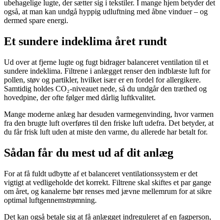
ubehagelige lugte, der sætter sig i tekstiler. I mange hjem betyder det
også, at man kan undgå hyppig udluftning med åbne vinduer – og
dermed spare energi.
Et sundere indeklima året rundt
Ud over at fjerne lugte og fugt bidrager balanceret ventilation til et
sundere indeklima. Filtrene i anlægget renser den indblæste luft for
pollen, støv og partikler, hvilket især er en fordel for allergikere.
Samtidig holdes CO₂-niveauet nede, så du undgår den træthed og
hovedpine, der ofte følger med dårlig luftkvalitet.
Mange moderne anlæg har desuden varmegenvinding, hvor varmen
fra den brugte luft overføres til den friske luft udefra. Det betyder, at
du får frisk luft uden at miste den varme, du allerede har betalt for.
Sådan får du mest ud af dit anlæg
For at få fuldt udbytte af et balanceret ventilationssystem er det
vigtigt at vedligeholde det korrekt. Filtrene skal skiftes et par gange
om året, og kanalerne bør renses med jævne mellemrum for at sikre
optimal luftgennemstrømning.
Det kan også betale sig at få anlægget indreguleret af en fagperson,