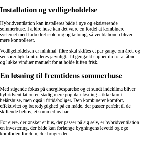
Installation og vedligeholdelse
Hybridventilation kan installeres både i nye og eksisterende
sommerhuse. I ældre huse kan det være en fordel at kombinere
systemet med forbedret isolering og tætning, så ventilationen bliver
mere kontrolleret.
Vedligeholdelsen er minimal: filtre skal skiftes et par gange om året, og
sensorer bør kontrolleres jævnligt. Til gengæld slipper du for at åbne
og lukke vinduer manuelt for at holde luften frisk.
En løsning til fremtidens sommerhuse
Med stigende fokus på energibesparelse og et sundt indeklima bliver
hybridventilation en stadig mere populær løsning – ikke kun i
helårshuse, men også i fritidsboliger. Den kombinerer komfort,
effektivitet og bæredygtighed på en måde, der passer perfekt til de
skiftende behov, et sommerhus har.
For ejere, der ønsker et hus, der passer på sig selv, er hybridventilation
en investering, der både kan forlænge bygningens levetid og øge
komforten for dem, der bruger den.