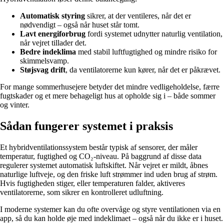
Automatisk styring
sikrer, at der ventileres, når det er
nødvendigt – også når huset står tomt.
Lavt energiforbrug
fordi systemet udnytter naturlig ventilation,
når vejret tillader det.
Bedre indeklima
med stabil luftfugtighed og mindre risiko for
skimmelsvamp.
Støjsvag drift
, da ventilatorerne kun kører, når det er påkrævet.
For mange sommerhusejere betyder det mindre vedligeholdelse, færre
fugtskader og et mere behageligt hus at opholde sig i – både sommer
og vinter.
Sådan fungerer systemet i praksis
Et hybridventilationssystem består typisk af sensorer, der måler
temperatur, fugtighed og CO₂-niveau. På baggrund af disse data
regulerer systemet automatisk luftskiftet. Når vejret er mildt, åbnes
naturlige luftveje, og den friske luft strømmer ind uden brug af strøm.
Hvis fugtigheden stiger, eller temperaturen falder, aktiveres
ventilatorerne, som sikrer en kontrolleret udluftning.
I moderne systemer kan du ofte overvåge og styre ventilationen via en
app, så du kan holde øje med indeklimaet – også når du ikke er i huset.