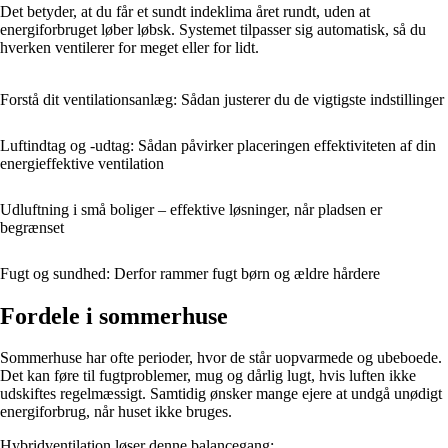
Det betyder, at du får et sundt indeklima året rundt, uden at
energiforbruget løber løbsk. Systemet tilpasser sig automatisk, så du
hverken ventilerer for meget eller for lidt.
Forstå dit ventilationsanlæg: Sådan justerer du de vigtigste indstillinger
Luftindtag og -udtag: Sådan påvirker placeringen effektiviteten af din
energieffektive ventilation
Udluftning i små boliger – effektive løsninger, når pladsen er
begrænset
Fugt og sundhed: Derfor rammer fugt børn og ældre hårdere
Fordele i sommerhuse
Sommerhuse har ofte perioder, hvor de står uopvarmede og ubeboede.
Det kan føre til fugtproblemer, mug og dårlig lugt, hvis luften ikke
udskiftes regelmæssigt. Samtidig ønsker mange ejere at undgå unødigt
energiforbrug, når huset ikke bruges.
Hybridventilation løser denne balancegang: