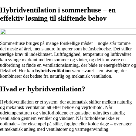
Hybridventilation i sommerhuse – en
effektiv løsning til skiftende behov
Sommerhuse bruges på mange forskellige måder – nogle står tomme
det meste af året, mens andre fungerer som helårsbeboelse. Det stiller
særlige krav til indeklimaet. Luftfugtighed, temperatur og luftkvalitet
kan svinge markant mellem sommer og vinter, og det kan være en
udfordring at finde en ventilationsløsning, der både er energieffektiv og
fleksibel. Her kan
hybridventilation
være svaret – en løsning, der
kombinerer det bedste fra naturlig og mekanisk ventilation.
Hvad er hybridventilation?
Hybridventilation er et system, der automatisk skifter mellem naturlig
og mekanisk ventilation alt efter behov og vejrforhold. Når
udetemperaturen og vindforholdene er gunstige, udnyttes naturlig
ventilation gennem ventiler og vinduer. Når forholdene ikke er
optimale – for eksempel på stille, fugtige eller kolde dage – overtager
et mekanisk anlæg med ventilatorer og varmegenvinding.