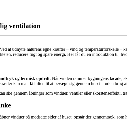
ig ventilation
ed at udnytte naturens egne kræfter – vind og temperaturforskelle – ka
iteten, reducere fugt og spare energi. Her får du en introduktion til, hv
indtryk
og
termisk opdrift
. Når vinden rammer bygningens facade, ska
kræfter kan man få luften til at bevæge sig gennem huset – uden brug af 
 kan ske gennem åbninger som vinduer, ventiler eller skorstenseffekt i t
anke
 åbner vinduer på modsatte sider af huset, opstår der gennemtræk, som h