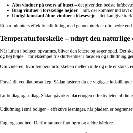
Åbn vinduer på tværs af huset
– det giver den bedste luftbevæ
Brug vinduer i forskellige højder
– luft, der kommer ind lavt o
Undgå konstant åbne vinduer i blæsevejr
– det kan give træk
Et par minutters effektiv udluftning med gennemtræk er ofte bedre end
Temperaturforskelle – udnyt den naturlige 
Når luften i boligen opvarmes, bliver den lettere og søger opad. Det ska
og høj højde – for eksempel friskluftventiler i facaden og udluftning ge
Om vinteren, hvor temperaturforskellen mellem inde og ude er størst,
Forstå dit ventilationsanlæg: Sådan justerer du de vigtigste indstillinger
Luftindtag og -udtag: Sådan påvirker placeringen effektiviteten af din e
Udluftning i små boliger – effektive løsninger, når pladsen er begrænse
Fugt og sundhed: Derfor rammer fugt børn og ældre hårdere