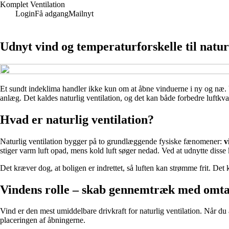
Komplet Ventilation
Login
Få adgang
Mailnyt
Udnyt vind og temperaturforskelle til naturl
Et sundt indeklima handler ikke kun om at åbne vinduerne i ny og næ. V
anlæg. Det kaldes naturlig ventilation, og det kan både forbedre luftkval
Hvad er naturlig ventilation?
Naturlig ventilation bygger på to grundlæggende fysiske fænomener:
v
stiger varm luft opad, mens kold luft søger nedad. Ved at udnytte disse 
Det kræver dog, at boligen er indrettet, så luften kan strømme frit. Det
Vindens rolle – skab gennemtræk med omt
Vind er den mest umiddelbare drivkraft for naturlig ventilation. Når du
placeringen af åbningerne.