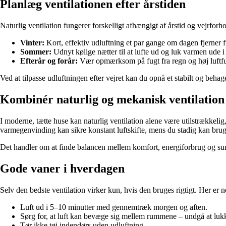
Planlæg ventilationen efter årstiden
Naturlig ventilation fungerer forskelligt afhængigt af årstid og vejrforho
Vinter:
Kort, effektiv udluftning et par gange om dagen fjerner
Sommer:
Udnyt kølige nætter til at lufte ud og luk varmen ude i
Efterår og forår:
Vær opmærksom på fugt fra regn og høj luftfu
Ved at tilpasse udluftningen efter vejret kan du opnå et stabilt og behag
Kombinér naturlig og mekanisk ventilation
I moderne, tætte huse kan naturlig ventilation alene være utilstrækkel
varmegenvinding kan sikre konstant luftskifte, mens du stadig kan brug
Det handler om at finde balancen mellem komfort, energiforbrug og s
Gode vaner i hverdagen
Selv den bedste ventilation virker kun, hvis den bruges rigtigt. Her er n
Luft ud i 5–10 minutter med gennemtræk morgen og aften.
Sørg for, at luft kan bevæge sig mellem rummene – undgå at lukk
Tør ikke tøj indendørs uden udluftning.