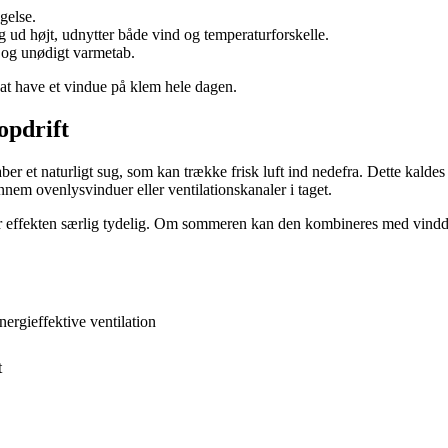
gelse.
g ud højt, udnytter både vind og temperaturforskelle.
 og unødigt varmetab.
 at have et vindue på klem hele dagen.
opdrift
ber et naturligt sug, som kan trække frisk luft ind nedefra. Dette kalde
nnem ovenlysvinduer eller ventilationskanaler i taget.
 er effekten særlig tydelig. Om sommeren kan den kombineres med vindd
nergieffektive ventilation
t