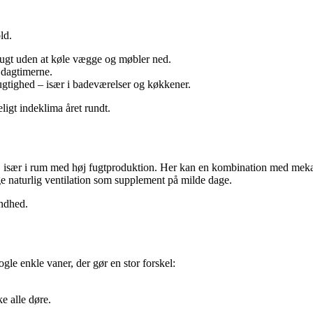
ld.
 fugt uden at køle vægge og møbler ned.
 dagtimerne.
gtighed – især i badeværelser og køkkener.
eligt indeklima året rundt.
ig, især i rum med høj fugtproduktion. Her kan en kombination med meka
e naturlig ventilation som supplement på milde dage.
undhed.
ogle enkle vaner, der gør en stor forskel:
e alle døre.