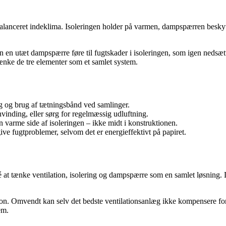
lanceret indeklima. Isoleringen holder på varmen, dampspærren beskytte
 en utæt dampspærre føre til fugtskader i isoleringen, som igen nedsætte
tænke de tre elementer som et samlet system.
g og brug af tætningsbånd ved samlinger.
vinding, eller sørg for regelmæssig udluftning.
n varme side af isoleringen – ikke midt i konstruktionen.
ive fugtproblemer, selvom det er energieffektivt på papiret.
é at tænke ventilation, isolering og dampspærre som en samlet løsning. 
tion. Omvendt kan selv det bedste ventilationsanlæg ikke kompensere for
em.