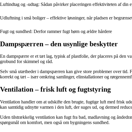
Luftindtag og -udtag: Sådan påvirker placeringen effektiviteten af din e
Udluftning i små boliger – effektive løsninger, når pladsen er begrænse
Fugt og sundhed: Derfor rammer fugt børn og ældre hårdere
Dampspærren – den usynlige beskytter
En dampspærre er et tæt lag, typisk af plastfolie, der placeres på den v
grobund for skimmel og råd.
Selv små utætheder i dampspærren kan give store problemer over tid. Fug
korrekt og tæt – især omkring samlinger, elinstallationer og rørgennemf
Ventilation – frisk luft og fugtstyring
Ventilation handler om at udskifte den brugte, fugtige luft med frisk u
kan samtidig udnytte varmen i den luft, der suges ud, og dermed reduce
Uden tilstrækkelig ventilation kan fugt fra bad, madlavning og åndedræt
spørgsmål om komfort, men også om bygningens sundhed.