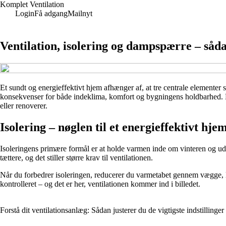
Komplet Ventilation
Login
Få adgang
Mailnyt
Ventilation, isolering og dampspærre – s
Et sundt og energieffektivt hjem afhænger af, at tre centrale elementer 
konsekvenser for både indeklima, komfort og bygningens holdbarhed. H
eller renoverer.
Isolering – nøglen til et energieffektivt hje
Isoleringens primære formål er at holde varmen inde om vinteren og ud
tættere, og det stiller større krav til ventilationen.
Når du forbedrer isoleringen, reducerer du varmetabet gennem vægge, lo
kontrolleret – og det er her, ventilationen kommer ind i billedet.
Forstå dit ventilationsanlæg: Sådan justerer du de vigtigste indstillinger