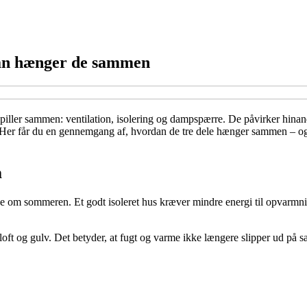
ådan hænger de sammen
spiller sammen: ventilation, isolering og dampspærre. De påvirker hinand
er får du en gennemgang af, hvordan de tre dele hænger sammen – og hv
m
e om sommeren. Et godt isoleret hus kræver mindre energi til opvarmnin
ft og gulv. Det betyder, at fugt og varme ikke længere slipper ud på sa