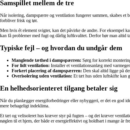
Samspillet mellem de tre
Når isolering, dampspærre og ventilation fungerer sammen, skabes et ba
forbliver frisk og tør.
Men hvis ét element svigter, kan det påvirke de andre. For eksempel kan
kan få problemer med fugt og dårlig luftkvalitet. Derfor bør man altid 
Typiske fejl – og hvordan du undgår dem
Manglende tæthed i dampspærren:
Sørg for korrekt monterin
For lidt ventilation:
Installer et ventilationsanlæg med varmegen
Forkert placering af dampspærren:
Den skal altid ligge på de
Overisolering uden ventilation:
Et tæt hus uden luftskifte kan g
En helhedsorienteret tilgang betaler sig
Når du planlægger energiforbedringer eller nybyggeri, er det en god id
mere behageligt indeklima.
Et tæt og velisoleret hus kræver styr på fugten – og det kræver ventila
nøglen til et hjem, der både er energieffektivt og holdbart i mange år fr